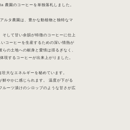
Alta 農園のコーヒーを単独落札しました。
 アルタ農園は、豊かな動植物と独特なマ
、そして甘い余韻が特徴のコーヒーに仕上
らしいコーヒーを生産するための深い情熱が
彼らの土地への献身と愛情は揺るぎなく、
を体現するコーヒーが出来上がりました。
種は壮大なエネルギーを秘めています。
が鮮やかに感じられます。 温度が下がる
フルーツ漬けのシロップのような甘さが広