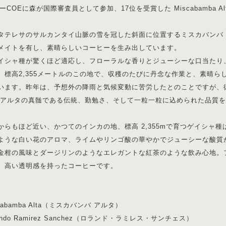
ルーCOEに森が国際審査員として参加、17位を受賞した Miscabamba 
タテレサのサルカンタイ山脈の雪を冠した斜面に位置するミスカバンバ
メイトを有し、素晴らしいコーヒーを生み出しています。
イシャ種が驚くほど適応し、フローラルな香りとジューシーな口当たり
。標高2,355メートルのこの地で、収穫のたびに丹念な作業と、素晴
います。昨年は、予想外の降雨と気候変動に苦労したとのことですが、
 アルタの真髄である伝統、勤勉さ、そして一粒一粒に込められた品質
からもほど近い、かつてのインカの地、標高 2,355mで育つゲイシャ
ような白い花のアロマ、ライムやリンゴ酸の華やかでジューシーな酸質
金柑の風味とダージリンのようなエレガントな紅茶のような飲み心地。
、高い透明感を持ったコーヒーです。
scabamba Alta（ミスカバンバ アルタ）
lando Ramirez Sanchez（ロランド・ラミレス・サンチェス）