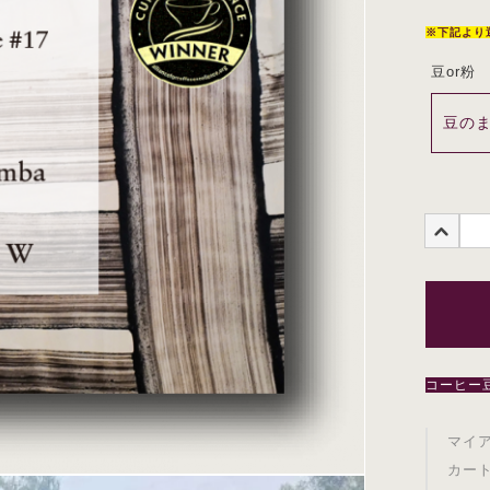
※下記より
豆or粉
コーヒー豆
マイ
カー