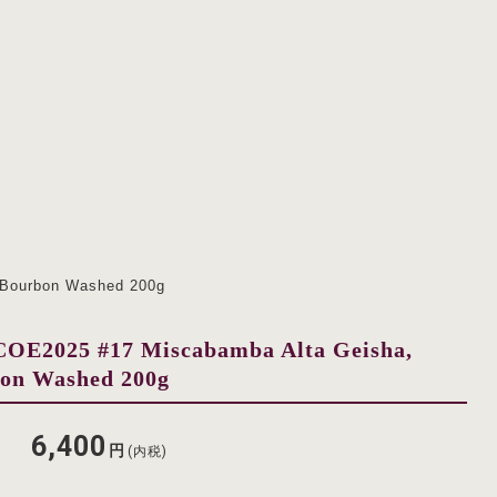
 Bourbon Washed 200g
COE2025 #17 Miscabamba Alta Geisha,
on Washed 200g
6,400
円
(内税)