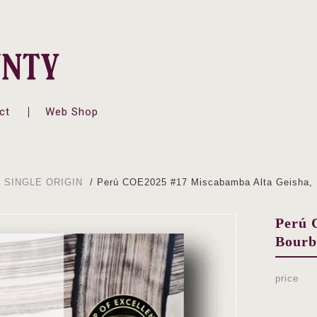
ct
Web Shop
>
SINGLE ORIGIN
/ Perú COE2025 #17 Miscabamba Alta Geisha,
Perú 
Bourb
price