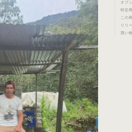
オプ
特定
この
リリ
買い