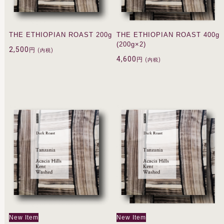
THE ETHIOPIAN ROAST 200g
THE ETHIOPIAN ROAST 400g
(200g×2)
2,500
円
(内税)
4,600
円
(内税)
New Item
New Item