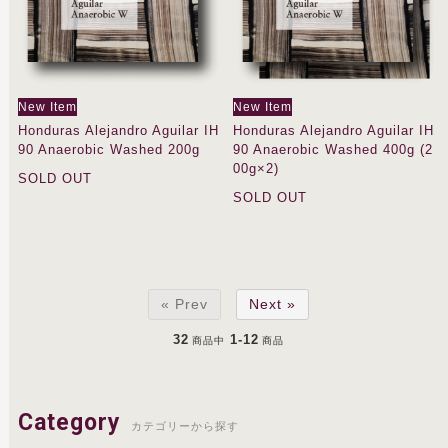
New Item
New Item
Honduras Alejandro Aguilar IH
Honduras Alejandro Aguilar IH
90 Anaerobic Washed 200g
90 Anaerobic Washed 400g (2
00g×2)
SOLD OUT
SOLD OUT
« Prev
Next »
32
1-12
商品中
商品
Category
カテゴリーから探す